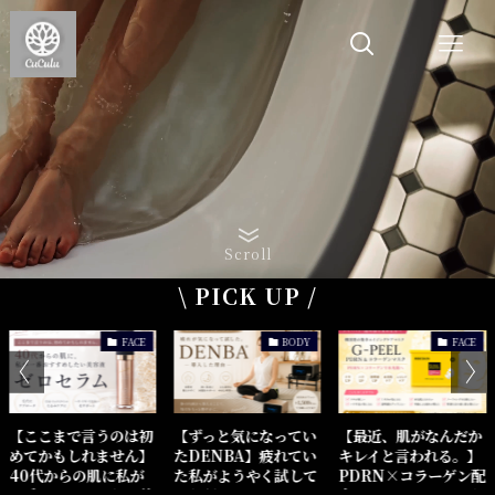
Scroll
\ PICK UP /
FACE
BODY
FACE
【ここまで言うのは初
【ずっと気になってい
【最近、肌がなんだか
めてかもしれません】
たDENBA】疲れてい
キレイと言われる。】
40代からの肌に私が
た私がようやく試して
PDRN×コラーゲン配