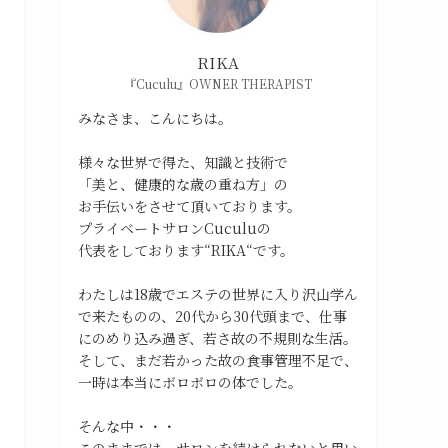
RIKA
『Cuculu』OWNER THERAPIST
みなさま、こんにちは。
様々な世界で得た、知識と技術で
「美と、健康的な歳の重ね方」の
お手伝いをさせて頂いております。
プライベートサロンCuculuの
代表をしております“RIKA“です。
わたしは18歳でエステの世界に入り沢山学ん
で来たものの、20代から30代頭まで、仕事
にのめり込み過ぎ、若さ故の不規則な生活。
そして、まだ若かった故の食事管理不足で、
一時は本当にボロボロの体でした。
そんな中・・・
このままでは、サロンを続けられないと思い