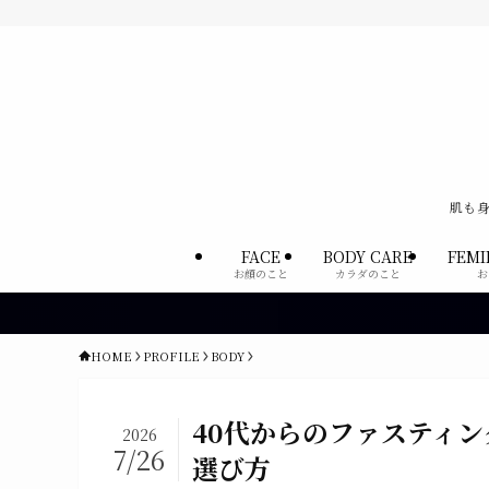
肌も身
FACE
BODY CARE
FEMI
お顔のこと
カラダのこと
お
HOME
PROFILE
BODY
40代からのファスティ
2026
7/26
選び方