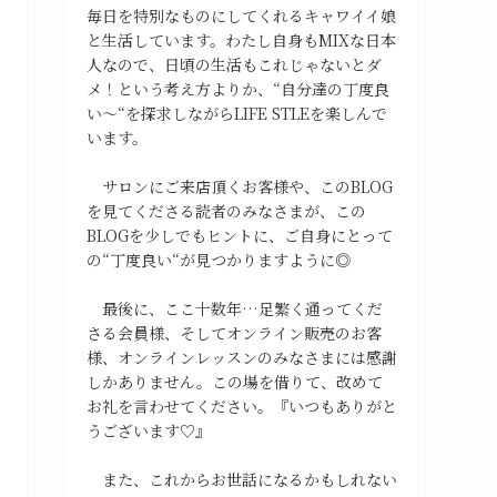
毎日を特別なものにしてくれるキャワイイ娘
と生活しています。わたし自身もMIXな日本
人なので、日頃の生活もこれじゃないとダ
メ！という考え方よりか、“自分達の丁度良
い〜“を探求しながらLIFE STLEを楽しんで
います。
サロンにご来店頂くお客様や、このBLOG
を見てくださる読者のみなさまが、この
BLOGを少しでもヒントに、ご自身にとって
の“丁度良い“が見つかりますように◎
最後に、ここ十数年…足繁く通ってくだ
さる会員様、そしてオンライン販売のお客
様、オンラインレッスンのみなさまには感謝
しかありません。この場を借りて、改めて
お礼を言わせてください。『いつもありがと
うございます♡』
また、これからお世話になるかもしれない