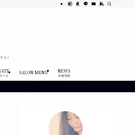
ククル）
VATE
NEWS
SALON MENU
独り言
新着情報