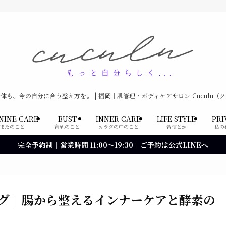
体も、今の自分に合う整え方を。 | 福岡｜肌管理・ボディケアサロン Cuculu（
NINE CARE
BUST
INNER CARE
LIFE STYLE
PRI
またのこと
育乳のこと
カラダの中のこと
習慣とか
私の
完全予約制｜営業時間 11:00〜19:30｜ご予約は公式LINEへ
ング｜腸から整えるインナーケアと酵素の