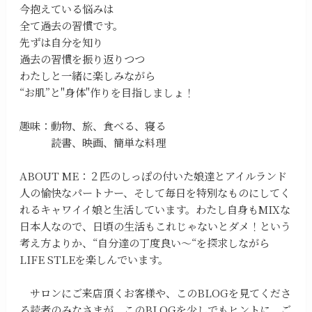
今抱えている悩みは
全て過去の習慣です。
先ずは自分を知り
過去の習慣を振り返りつつ
わたしと一緒に楽しみながら
“お肌”と"身体"作りを目指しましょ！
趣味：動物、旅、食べる、寝る
読書、映画、簡単な料理
ABOUT ME：２匹のしっぽの付いた娘達とアイルランド
人の愉快なパートナー、そして毎日を特別なものにしてく
れるキャワイイ娘と生活しています。わたし自身もMIXな
日本人なので、日頃の生活もこれじゃないとダメ！という
考え方よりか、“自分達の丁度良い〜“を探求しながら
LIFE STLEを楽しんでいます。
サロンにご来店頂くお客様や、このBLOGを見てくださ
る読者のみなさまが、このBLOGを少しでもヒントに、ご