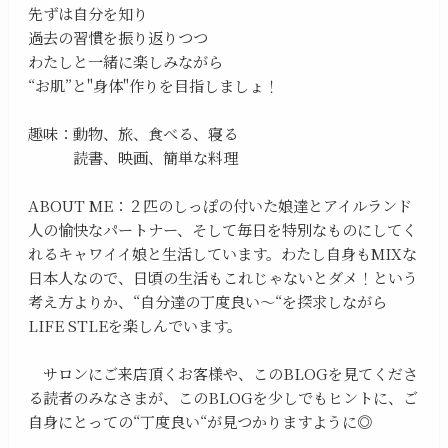
先ずは自分を知り
過去の習慣を振り返りつつ
わたしと一緒に楽しみながら
“お肌”と"身体"作りを目指しましょ！
趣味：動物、旅、食べる、寝る
読書、映画、簡単な料理
ABOUT ME：２匹のしっぽの付いた娘達とアイルランド
人の愉快なパートナー、そして毎日を特別なものにしてく
れるキャワイイ娘と生活しています。わたし自身もMIXな
日本人なので、日頃の生活もこれじゃないとダメ！という
考え方よりか、“自分達の丁度良い〜“を探求しながら
LIFE STLEを楽しんでいます。
サロンにご来店頂くお客様や、このBLOGを見てくださ
る読者のみなさまが、このBLOGを少しでもヒントに、ご
自身にとっての“丁度良い“が見つかりますように◎