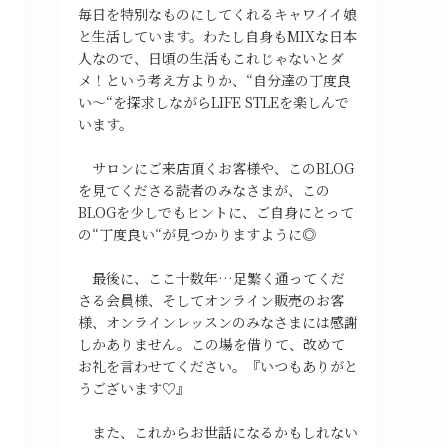
毎日を特別なものにしてくれるキャワイイ娘
と生活しています。わたし自身もMIXな日本
人なので、日頃の生活もこれじゃないとダ
メ！という考え方よりか、“自分達の丁度良
い〜“を探求しながらLIFE STLEを楽しんで
います。
サロンにご来店頂くお客様や、このBLOG
を見てくださる読者のみなさまが、この
BLOGを少しでもヒントに、ご自身にとって
の“丁度良い“が見つかりますように◎
最後に、ここ十数年…足繁く通ってくだ
さる会員様、そしてオンライン販売のお客
様、オンラインレッスンのみなさまには感謝
しかありません。この場を借りて、改めて
お礼を言わせてください。『いつもありがと
うございます♡』
また、これからお世話になるかもしれない