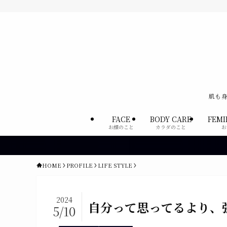
肌も身
FACE
BODY CARE
FEMI
お顔のこと
カラダのこと
お
HOME
PROFILE
LIFE STYLE
2024
自分って思ってるより、
5/10