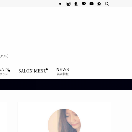
ククル）
VATE
NEWS
SALON MENU
独り言
新着情報