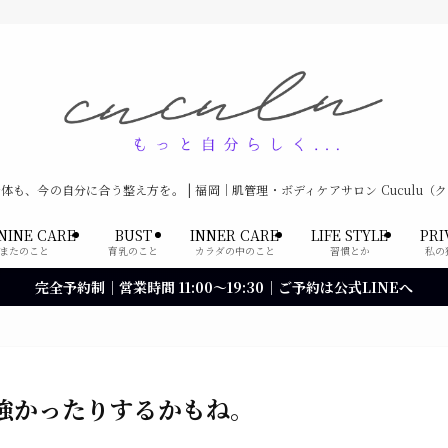
体も、今の自分に合う整え方を。 | 福岡｜肌管理・ボディケアサロン Cuculu（
NINE CARE
BUST
INNER CARE
LIFE STYLE
PRI
またのこと
育乳のこと
カラダの中のこと
習慣とか
私の
完全予約制｜営業時間 11:00〜19:30｜ご予約は公式LINEへ
強かったりするかもね。