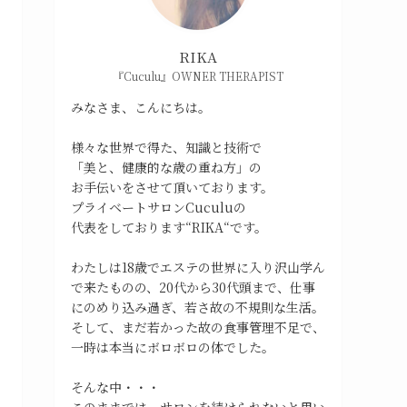
RIKA
『Cuculu』OWNER THERAPIST
みなさま、こんにちは。
様々な世界で得た、知識と技術で
「美と、健康的な歳の重ね方」の
お手伝いをさせて頂いております。
プライベートサロンCuculuの
代表をしております“RIKA“です。
わたしは18歳でエステの世界に入り沢山学ん
で来たものの、20代から30代頭まで、仕事
にのめり込み過ぎ、若さ故の不規則な生活。
そして、まだ若かった故の食事管理不足で、
一時は本当にボロボロの体でした。
そんな中・・・
このままでは、サロンを続けられないと思い